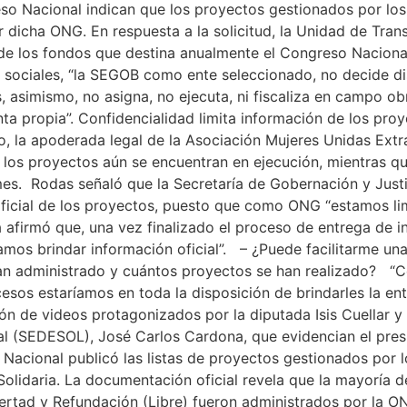
eso Nacional indican que los proyectos gestionados por los
r dicha ONG. En respuesta a la solicitud, la Unidad de Tran
e los fondos que destina anualmente el Congreso Naciona
s sociales, “la SEGOB como ente seleccionado, no decide d
 asimismo, no asigna, no ejecuta, ni fiscaliza en campo ob
ta propia”. Confidencialidad limita información de los pro
 la apoderada legal de la Asociación Mujeres Unidas Extr
los proyectos aún se encuentran en ejecución, mientras qu
mes. Rodas señaló que la Secretaría de Gobernación y Justi
oficial de los proyectos, puesto que como ONG “estamos li
 afirmó que, una vez finalizado el proceso de entrega de 
amos brindar información oficial”. – ¿Puede facilitarme un
an administrado y cuántos proyectos se han realizado? “Co
sos estaríamos en toda la disposición de brindarles la entr
ón de videos protagonizados por la diputada Isis Cuellar y 
ial (SEDESOL), José Carlos Cardona, que evidencian el pre
o Nacional publicó las listas de proyectos gestionados por 
olidaria. La documentación oficial revela que la mayoría 
bertad y Refundación (Libre) fueron administrados por la 