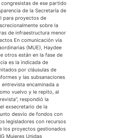
 congresistas de ese partido
sparencia de la Secretaría de
l para proyectos de
iscrecionalmente sobre la
ras de infraestructura menor
yectos En comunicación vía
aordinarias (MUE), Haydee
e otros están en la fase de
cia es la indicada de
mitados por cláusulas de
informes y las subsanaciones
a entrevista encaminada a
mo vuelvo y le repito, al
evista”, respondió la
el exsecretario de la
sunto desvío de fondos con
los legisladores con recursos
de los proyectos gestionados
ONG Mujeres Unidas