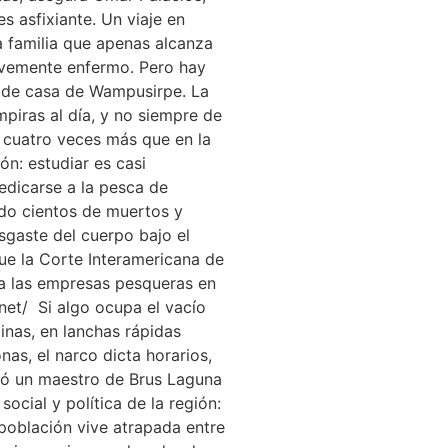
s asfixiante. Un viaje en
a familia que apenas alcanza
ravemente enfermo. Pero hay
ma de casa de Wampusirpe. La
piras al día, y no siempre de
 cuatro veces más que en la
ón: estudiar es casi
edicarse a la pesca de
ado cientos de muertos y
sgaste del cuerpo bajo el
ue la Corte Interamericana de
a las empresas pesqueras en
net/ Si algo ocupa el vacío
tinas, en lanchas rápidas
as, el narco dicta horarios,
rmó un maestro de Brus Laguna
ocial y política de la región:
a población vive atrapada entre