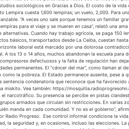
tudios sociológicos en Gracias a Dios. El costo de la vida e
o Lempira cuesta 1,600 lempiras; un vuelo, 2,000. Para un
alcanzable. “A veces uno sale porque tenemos un familiar g
 lempiras para el viaje y se mueren en casa”, relató una a
 alternativas. Cuando hay trabajo agrícola, se paga 150 lem
tos básicos, transportados desde La Ceiba, cuestan hasta
horizonte laboral está marcado por una dolorosa contradicci
tal. A los 13 o 14 años, muchos abandonan la escuela para d
 compresores defectuosos y la falta de regulación han dej
dades permanentes. El “cáncer del mar”, como llaman al de
o como la pobreza. El Estado permanece ausente, pese a q
 sentencia condenatoria que reconoce que ha favorecido 
a miskito. Vea también: https://mosquitia.radioprogresohn.
 el narcotráfico. Su presencia se percibe en pistas clandes
grupos armados que circulan sin restricciones. En varias zon
 quién manda en cada comunidad. Y no es el gobierno”, afi
or Radio Progreso. Ese control informal condiciona la vida s
ad, la seguridad y, en ocasiones, incluso las elecciones. L