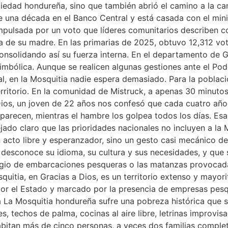
ciedad hondureña, sino que también abrió el camino a la can
e una década en el Banco Central y está casada con el min
mpulsada por un voto que líderes comunitarios describen 
 de su madre. En las primarias de 2025, obtuvo 12,312 vot
consolidando así su fuerza interna. En el departamento de Gr
imbólica. Aunque se realicen algunas gestiones ante el Pod
, en la Mosquitia nadie espera demasiado. Para la població
erritorio. En la comunidad de Mistruck, a apenas 30 minuto
ios, un joven de 22 años nos confesó que cada cuatro años
parecen, mientras el hambre los golpea todos los días. Es
do claro que las prioridades nacionales no incluyen a la 
n acto libre y esperanzador, sino un gesto casi mecánico de
 desconoce su idioma, su cultura y sus necesidades, y que
ragio de embarcaciones pesqueras o las matanzas provocadas
quitia, en Gracias a Dios, es un territorio extenso y mayor
r el Estado y marcado por la presencia de empresas pesqu
La Mosquitia hondureña sufre una pobreza histórica que se
, techos de palma, cocinas al aire libre, letrinas improvisa
abitan más de cinco personas, a veces dos familias comple