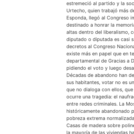
estremeció al partido y la so
Urtecho, quien trabajó más d
Esponda, llegó al Congreso i
destinado a honrar la memoria
altas dentro del liberalismo, 
diputado o diputada es casi s
decretos al Congreso Nacional
existe más en papel que en t
departamental de Gracias a D
pidiendo el voto y luego desa
Décadas de abandono han deja
sus habitantes, votar no es u
que no dialoga con ellos, que
ocurre una tragedia: el nauf
entre redes criminales. La Mos
históricamente abandonado po
pobreza extrema normalizada 
Casas de madera sobre polines
la mayoría de las viviendas h