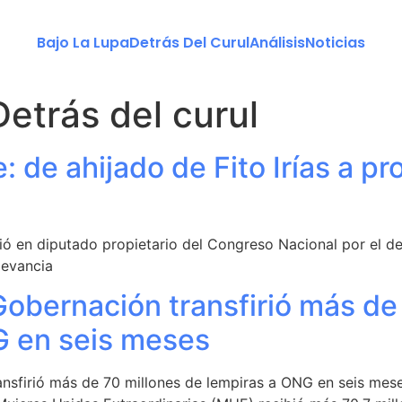
Bajo La Lupa
Detrás Del Curul
Análisis
Noticias
Detrás del curul
 de ahijado de Fito Irías a pr
ió en diputado propietario del Congreso Nacional por el d
levancia
Gobernación transfirió más de
G en seis meses
ansfirió más de 70 millones de lempiras a ONG en seis mes