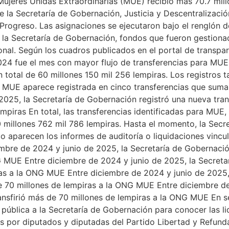
Mujeres Unidas Extraordinarias (MUE) recibió más 70.7 mil
e la Secretaría de Gobernación, Justicia y Descentralizaci
 Progreso. Las asignaciones se ejecutaron bajo el renglón d
e la Secretaría de Gobernación, fondos que fueron gestion
al. Según los cuadros publicados en el portal de transpar
24 fue el mes con mayor flujo de transferencias para MUE, 
 total de 60 millones 150 mil 256 lempiras. Los registros 
5, MUE aparece registrada en cinco transferencias que sum
e 2025, la Secretaría de Gobernación registró una nueva tr
mpiras En total, las transferencias identificadas para MUE
0 millones 762 mil 786 lempiras. Hasta el momento, la Secr
o aparecen los informes de auditoría o liquidaciones vincul
mbre de 2024 y junio de 2025, la Secretaría de Gobernació
G MUE Entre diciembre de 2024 y junio de 2025, la Secretar
as a la ONG MUE Entre diciembre de 2024 y junio de 2025, 
e 70 millones de lempiras a la ONG MUE Entre diciembre de
ansfirió más de 70 millones de lempiras a la ONG MUE En 
 pública a la Secretaría de Gobernación para conocer las l
 por diputados y diputadas del Partido Libertad y Refunda