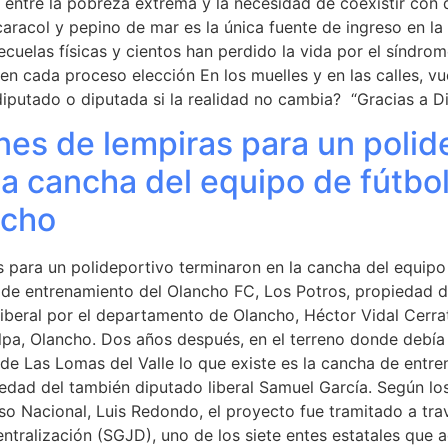
s, entre la pobreza extrema y la necesidad de coexistir con
caracol y pepino de mar es la única fuente de ingreso en la
cuelas físicas y cientos han perdido la vida por el síndro
 en cada proceso elección En los muelles y en las calles, v
diputado o diputada si la realidad no cambia? “Gracias a D
nes de lempiras para un polid
la cancha del equipo de fútbo
ncho
 para un polideportivo terminaron en la cancha del equipo
 de entrenamiento del Olancho FC, Los Potros, propiedad d
liberal por el departamento de Olancho, Héctor Vidal Cerra
lpa, Olancho. Dos años después, en el terreno donde debía
de Las Lomas del Valle lo que existe es la cancha de entre
dad del también diputado liberal Samuel García. Según los
o Nacional, Luis Redondo, el proyecto fue tramitado a trav
ntralización (SGJD), uno de los siete entes estatales que 