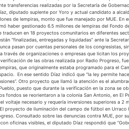
te transferencias realizadas por la Secretaría de Gobernaci
íaz, diputado suplente por Yoro y actual candidato a alcal
illones de lempiras, monto que fue manejado por MUE. En e
rmó haber gestionado 6.5 millones de lempiras del Fondo de
e traducen en 18 proyectos comunitarios en diferentes sect
stán “finalizadas, entregadas y liquidadas” ante la Secreta
nunca pasan por cuentas personales de los congresistas, si
 a través de organizaciones o empresas que licitan los pro
verificación de las obras realizada por Radio Progreso, fue
lempiras, que originalmente estaba programado para el Ca
pacio. En ese sentido Díaz indicó que “la ley permite hac
siones”. Otro proyecto que llamó la atención es el alumbra
ueblo, puesto que durante la verificación en la zona se ob
los fondos se reorientaron a la colonia San Antonio, en El 
l voltaje necesario y requería inversiones superiores a 2 mi
 El proyecto de iluminación del campo de fútbol en Urraco 
rogreso. Consultado sobre las denuncias contra MUE, por su
 con oficinas visibles, el diputado Díaz respondió que “Gob