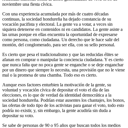
noviembre una fiesta cívica.
Con una experiencia acumulada por más de cuatro décadas
continuas, la sociedad hondureña ha dejado constancia de su
vocación pacifista y electoral. La gente va a votar, a veces sin
siquiera detenerse en contenidos ni en candidatos. La gente asiste a
las urnas porque en ellas encuentra la oportunidad de expresarse
como persona, como ciudadana. Un derecho que le hace salir del
montón, del conglomerado, para ser ella, con su sello personal.
Es cierto que pesa el tradicionalismo y que las reducidas élites se
afanan en comprar o manipular la conciencia ciudadana. Y es cierto
que nunca falta que no poca gente se enganche o se deje enganchar
por un dinero que siempre lo necesita, una provisión que no le viene
mal o la promesa de una chamba. Todo eso es cierto.
Aunque esos factores enturbien la motivación de la gente, su
voluntad y vocación cívica de depositar el voto el día de las
elecciones, es lo que de verdad da identidad democrática a la
sociedad hondureña. Podrían estar ausentes los chantajes, los bonos,
las ofertas de todo tipo de los activistas para ganar el voto, todo esto
podría no existir, y, sin embargo, la gente acudiría sin duda a
depositar su voto.
Se sabe de personas de 90 o 95 años que buscan todos los medios